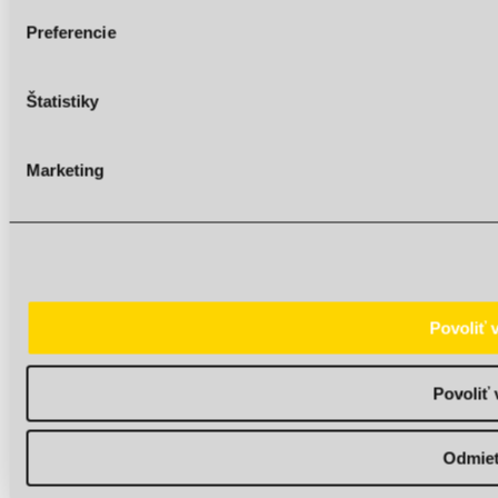
Preferencie
Štatistiky
Web Accessibility plugin
by DJ-Extensions.com
Marketing
Povoliť 
Povoliť 
Odmie