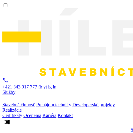
+421 343 917 777
fb
yt
ig
ln
Služby
Stavebná činnosť
Prenájom techniky
Developerské projekty
Realizácie
Certifikáty
Ocenenia
Kariéra
Kontakt
S