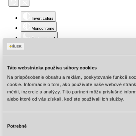
Invert colors
Monochrome
Dark contrast
Light contrast
Low saturation
Táto webstránka používa súbory cookies
High saturation
Na prispôsobenie obsahu a reklám, poskytovanie funkcií so
Highlight links
cookie. Informácie o tom, ako používate naše webové stránk
Highlight headings
médií, inzercie a analýzy. Títo partneri môžu príslušné info
alebo ktoré od vás získali, keď ste používali ich služby.
Content scaling
100
%
Font size
100
%
Line height
100
%
Výber
Letter spacing
100
%
Potrebné
súhlasu